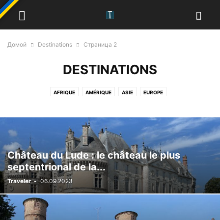
Домой
Destinations
Страница 2
DESTINATIONS
AFRIQUE
AMÉRIQUE
ASIE
EUROPE
Château du Lude : le château le plus
septentrional de la...
Traveler
-
06.09.2023