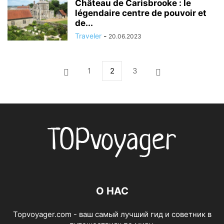
Château de Carisbrooke : le
légendaire centre de pouvoir et
de...
Traveler
-
20.06.2023
1
2
3
О НАС
Topvoyager.com - ваш самый лучший гид и советник в