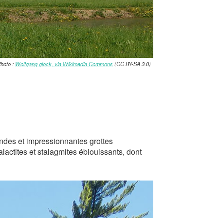
Photo :
Wolfgang glock, via Wikimedia Commons
(CC BY-SA 3.0)
andes et impressionnantes grottes
lactites et stalagmites éblouissants, dont