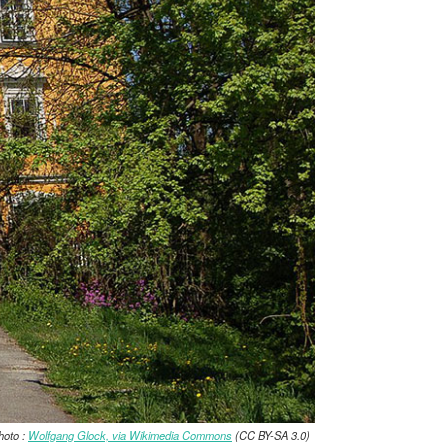
hoto :
Wolfgang Glock, via Wikimedia Commons
(CC BY-SA 3.0)