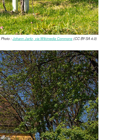
 Photo :
Johann Jaritz, via Wikimedia Commons
(CC BY-SA 4.0)