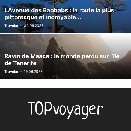
L’Avenue des Baobabs : la route la plus
pittoresque et incroyable...
Traveler
-
30.06.2023
Ravin de Masca : le monde perdu sur l’île
de Tenerife
Traveler
-
19.06.2023