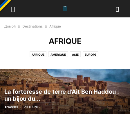
Домой
Destinations
Afrique
AFRIQUE
AFRIQUE
AMÉRIQUE
ASIE
EUROPE
La forteresse de terre d’Ait Ben Haddou :
un bijou du...
Traveler
-
20.07.2023