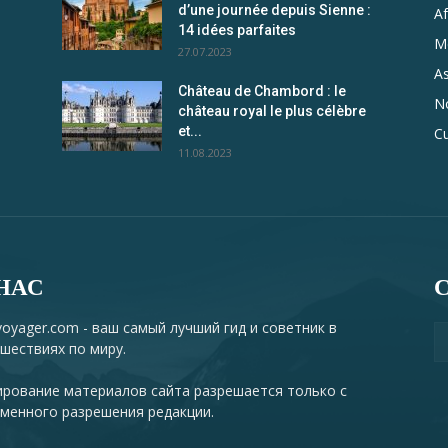
d’une journée depuis Sienne :
Af
14 idées parfaites
Me
27.07.2023
As
Château de Chambord : le
N
château royal le plus célèbre
et...
Cu
11.08.2023
НАС
oyager.com - ваш самый лучший гид и советник в
шествиях по миру.
рование материалов сайта разрешается только с
менного разрешения редакции.