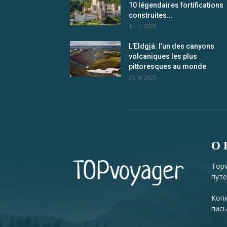
10 légendaires fortifications
construites...
14.11.2023
L’Eldgjá: l’un des canyons
volcaniques les plus
pittoresques au monde
25.10.2023
О 
Topv
путе
Копи
пись