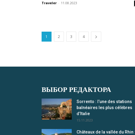
Traveler
-
11.08.2023
1
2
3
4
ВЫБОР РЕДАКТОРА
Sorrento : l’une des stations
balnéaires les plus célèbres
d’Italie
15.11.2023
Châteaux de la vallée du Rhin 