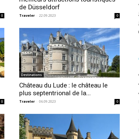
de Düsseldorf
Traveler
-
22.09.2023
0
0
Destinations
Château du Lude : le château le
plus septentrional de la...
Traveler
-
06.09.2023
0
0