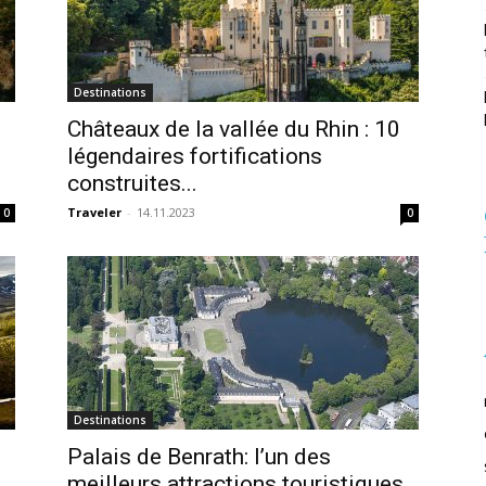
Destinations
Châteaux de la vallée du Rhin : 10
légendaires fortifications
construites...
Traveler
-
14.11.2023
0
0
Destinations
Palais de Benrath: l’un des
s
meilleurs attractions touristiques