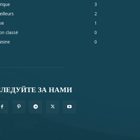
rique
3
illeurs
2
ie
1
on classé
0
isine
0
СЛЕДУЙТЕ ЗА НАМИ