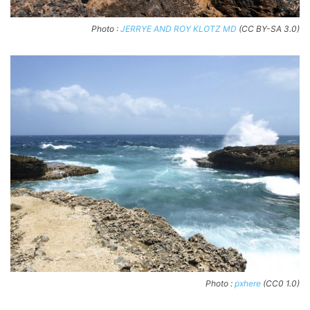
Photo :
JERRYE AND ROY KLOTZ MD
(CC BY-SA 3.0)
Photo :
pxhere
(CC0 1.0)