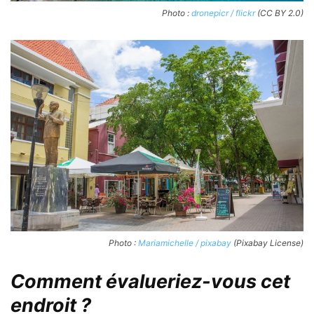
Photo :
dronepicr / flickr
(CC BY 2.0)
Photo :
Mariamichelle / pixabay
(Pixabay License)
Comment évalueriez-vous cet
endroit ?