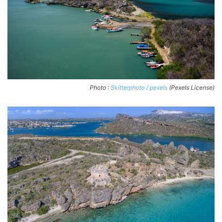
Photo :
Skitterphoto / pexels
(Pexels License)