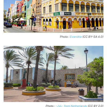
Photo :
Evandria
(CC BY-SA 4.0)
Photo :
-JvL- from Netherlands
(CC BY 2.0)