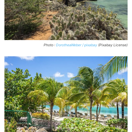
Photo :
DorotheaWeber / pixabay
(Pixabay License)