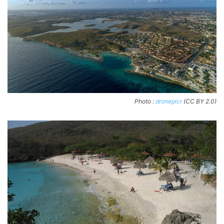
Photo :
dronepicr
(CC BY 2.0)