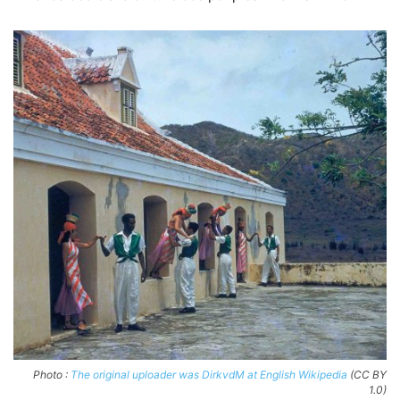
Photo :
The original uploader was DirkvdM at English Wikipedia
(CC BY
1.0)