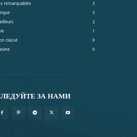
es remarquables
3
rique
3
illeurs
2
ie
1
on classé
0
isine
0
СЛЕДУЙТЕ ЗА НАМИ