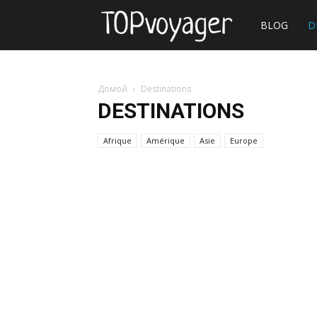
Site
BLOG
D
de
Домой
Destinations
DESTINATIONS
voyage
Afrique
Amérique
Asie
Europe