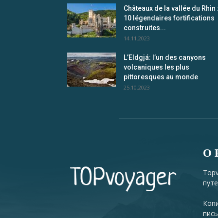
Châteaux de la vallée du Rhin 
10 légendaires fortifications
construites...
14.11.2023
L’Eldgjá: l’un des canyons
volcaniques les plus
pittoresques au monde
25.10.2023
О 
Topv
путе
Копи
пись