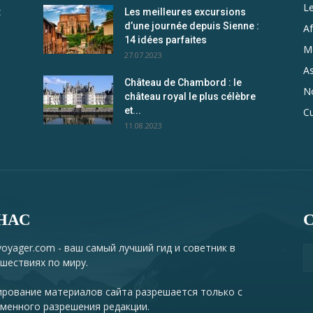
L
:
Les meilleures excursions
d’une journée depuis Sienne :
Af
14 idées parfaites
Me
27.07.2023
As
Château de Chambord : le
N
château royal le plus célèbre
et...
Cu
11.08.2023
НАС
oyager.com - ваш самый лучший гид и советник в
шествиях по миру.
рование материалов сайта разрешается только с
менного разрешения редакции.