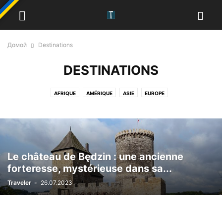
Домой
Destinations
DESTINATIONS
AFRIQUE
AMÉRIQUE
ASIE
EUROPE
Le château de Będzin : une ancienne
forteresse, mystérieuse dans sa...
Traveler
-
26.07.2023