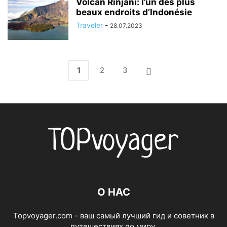
Volcan Rinjani: l’un des plus
beaux endroits d’Indonésie
Traveler
-
28.07.2023
1
2
3
О НАС
Topvoyager.com - ваш самый лучший гид и советник в
путешествиях по миру.