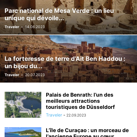
Parc national de Mesa Verde : un lieu
unique qui dévoile...
Traveler
-
14.06.2023
La forteresse de terre d’Ait Ben Haddou :
un bijou du...
Traveler
-
20.07.2023
Palais de Benrath: l’un des
meilleurs attractions
touristiques de Düsseldorf
Traveler
-
22.09.2023
L’île de Curaçao : un morceau de
l’ancienne Europe au cœur...