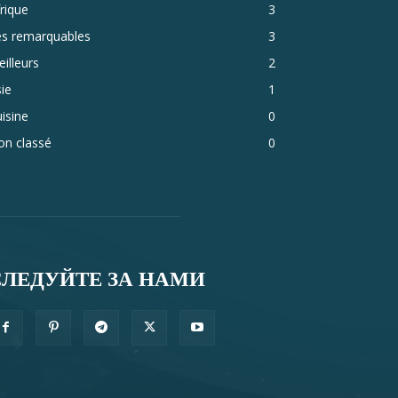
rique
3
es remarquables
3
illeurs
2
ie
1
isine
0
on classé
0
СЛЕДУЙТЕ ЗА НАМИ