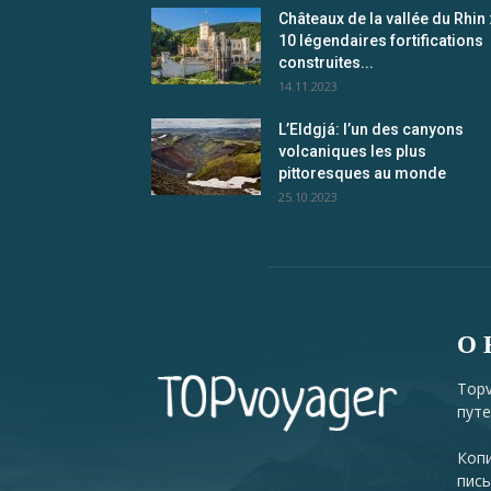
Châteaux de la vallée du Rhin 
10 légendaires fortifications
construites...
14.11.2023
L’Eldgjá: l’un des canyons
volcaniques les plus
pittoresques au monde
25.10.2023
О 
Topv
путе
Копи
пись