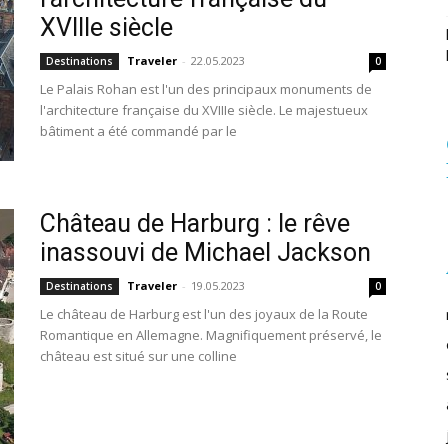
XVIIIe siècle
Traveler
-
22.05.2023
Destinations
0
Le Palais Rohan est l'un des principaux monuments de
l'architecture française du XVIIIe siècle. Le majestueux
bâtiment a été commandé par le
Château de Harburg : le rêve
inassouvi de Michael Jackson
Traveler
-
19.05.2023
Destinations
0
Le château de Harburg est l'un des joyaux de la Route
Romantique en Allemagne. Magnifiquement préservé, le
château est situé sur une colline