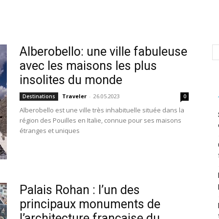
Alberobello: une ville fabuleuse
avec les maisons les plus
insolites du monde
Traveler
-
26.05.2023
Destinations
0
Alberobello est une ville très inhabituelle située dans la
région des Pouilles en Italie, connue pour ses maisons
étranges et uniques
Palais Rohan : l’un des
principaux monuments de
l’architecture française du