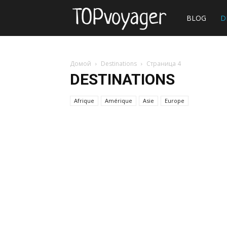
Site
BLOG
D
de
Домой
Destinations
Страница 4
DESTINATIONS
voyage
Afrique
Amérique
Asie
Europe