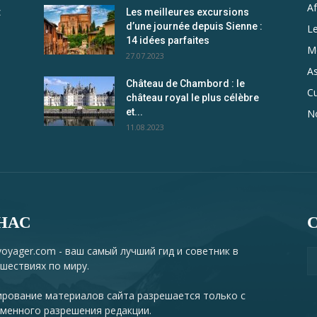
Af
:
Les meilleures excursions
d’une journée depuis Sienne :
L
14 idées parfaites
Me
27.07.2023
As
Château de Chambord : le
Cu
château royal le plus célèbre
et...
N
11.08.2023
НАС
oyager.com - ваш самый лучший гид и советник в
шествиях по миру.
рование материалов сайта разрешается только с
менного разрешения редакции.